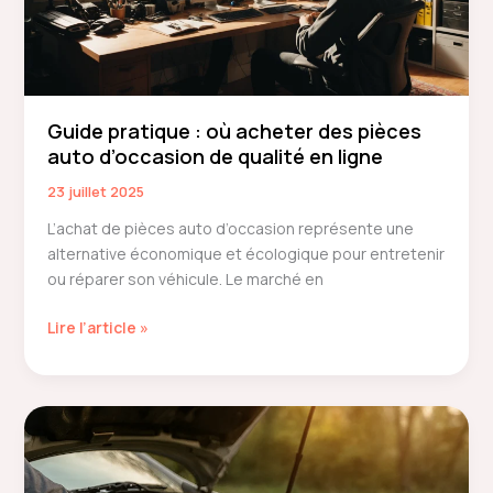
design
&
logistique
dès
la
Guide pratique : où acheter des pièces
conception
auto d’occasion de qualité en ligne
23 juillet 2025
L’achat de pièces auto d’occasion représente une
alternative économique et écologique pour entretenir
ou réparer son véhicule. Le marché en
Guide
Lire l’article »
pratique
:
où
acheter
des
pièces