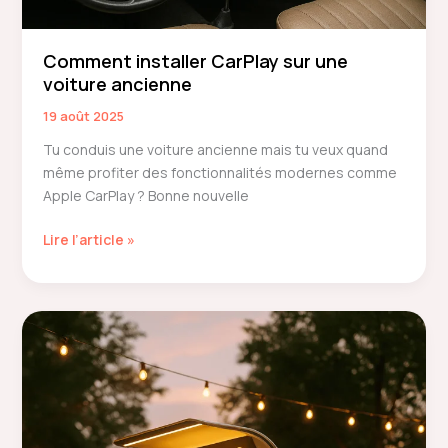
Comment installer CarPlay sur une
voiture ancienne
19 août 2025
Tu conduis une voiture ancienne mais tu veux quand
même profiter des fonctionnalités modernes comme
Apple CarPlay ? Bonne nouvelle
Comment
Lire l’article »
installer
CarPlay
sur
une
voiture
ancienne