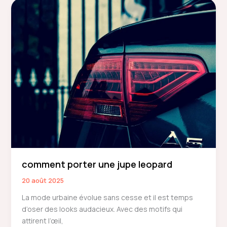
parfum
pour
voiture
:
comment
bien
choisir
?
comment porter une jupe leopard
20 août 2025
La mode urbaine évolue sans cesse et il est temps
d’oser des looks audacieux. Avec des motifs qui
attirent l’œil,