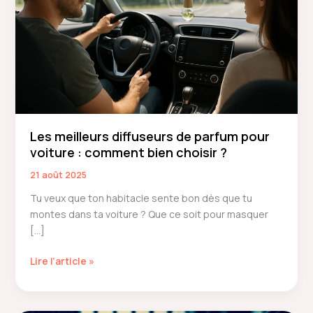
Les meilleurs diffuseurs de parfum pour
voiture : comment bien choisir ?
21 août 2025
Tu veux que ton habitacle sente bon dès que tu
montes dans ta voiture ? Que ce soit pour masquer
[…]
Les
Lire l’article »
meilleurs
diffuseurs
de