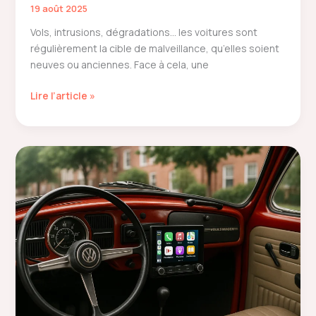
19 août 2025
Vols, intrusions, dégradations… les voitures sont
régulièrement la cible de malveillance, qu’elles soient
neuves ou anciennes. Face à cela, une
Les
Lire l’article »
meilleures
alarmes
pour
voitures
:
guide
complet
pour
bien
choisir