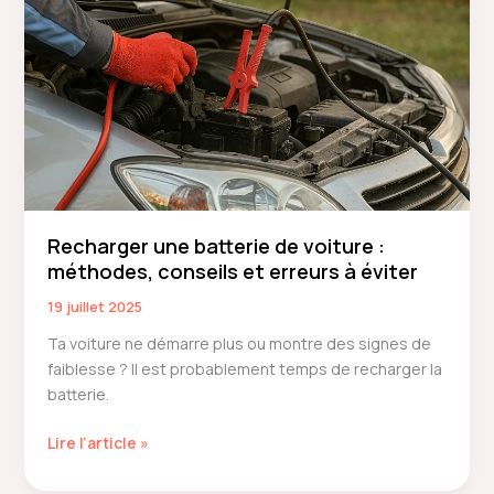
auto
d’occasion
de
qualité
en
ligne
Recharger une batterie de voiture :
méthodes, conseils et erreurs à éviter
19 juillet 2025
Ta voiture ne démarre plus ou montre des signes de
faiblesse ? Il est probablement temps de recharger la
batterie.
Recharger
Lire l’article »
une
batterie