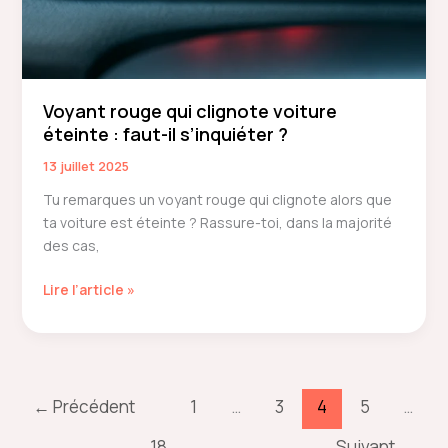
Voyant rouge qui clignote voiture
éteinte : faut-il s’inquiéter ?
13 juillet 2025
Tu remarques un voyant rouge qui clignote alors que
ta voiture est éteinte ? Rassure-toi, dans la majorité
des cas,
Voyant
Lire l’article »
rouge
qui
clignote
voiture
éteinte
←
Précédent
1
…
3
4
5
…
:
18
Suivant
→