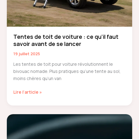
Tentes de toit de voiture : ce qu’il faut
savoir avant de se lancer
19 juillet 2025
Les tentes de toit pour voiture révolutionnent le
bivouac nomade. Plus pratiques qu’une tente au sol,
moins chères qu’un van
Tentes
Lire l’article »
de
toit
de
voiture
:
ce