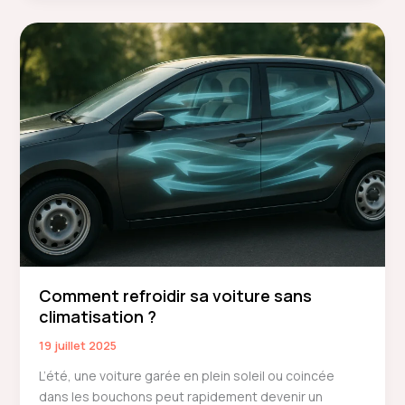
de
voiture
:
méthodes,
conseils
et
erreurs
à
éviter
Comment refroidir sa voiture sans
climatisation ?
19 juillet 2025
L’été, une voiture garée en plein soleil ou coincée
dans les bouchons peut rapidement devenir un