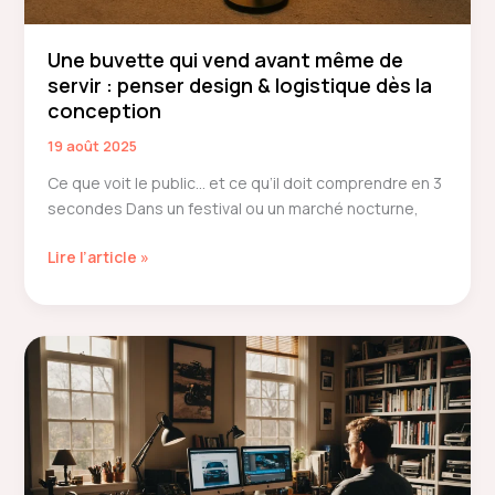
Une buvette qui vend avant même de
servir : penser design & logistique dès la
conception
19 août 2025
Ce que voit le public… et ce qu’il doit comprendre en 3
secondes Dans un festival ou un marché nocturne,
Une
Lire l’article »
buvette
qui
vend
avant
même
de
servir
:
penser