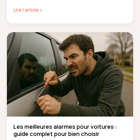
comment
Lire l’article »
porter
une
jupe
leopard
Les meilleures alarmes pour voitures :
guide complet pour bien choisir