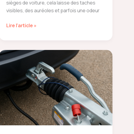
sièges de voiture, cela laisse des taches
visibles, des auréoles et parfois une odeur
Nettoyer
Lire l’article »
transpiration
siège
voiture