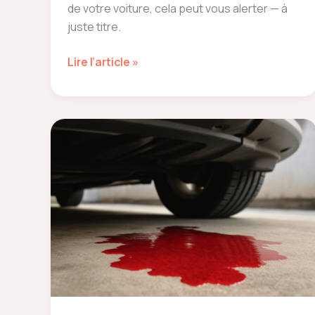
de votre voiture, cela peut vous alerter — à
juste titre.
fumée
Lire l’article »
qui
sort
par
la
jauge
d’huile
pourquoi