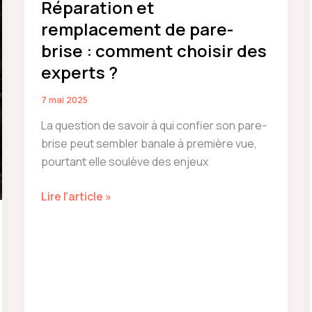
Réparation et
remplacement de pare-
brise : comment choisir des
experts ?
7 mai 2025
La question de savoir à qui confier son pare-
brise peut sembler banale à première vue,
pourtant elle soulève des enjeux
Réparation
Lire l’article »
et
remplacement
de
pare-
brise :
comment