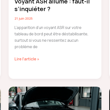
Voyant ASR allumé : faut-il
s’inquiéter ?
21 juin 2025
L’apparition d’un voyant ASR sur votre
tableau de bord peut être déstabilisante,
surtout si vous ne ressentez aucun
problème de
Voyant
Lire l’article »
ASR
allumé
:
faut-
il
s’inquiéter
?