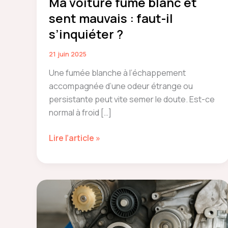
Ma voiture fume blanc et
sent mauvais : faut-il
s’inquiéter ?
21 juin 2025
Une fumée blanche à l’échappement
accompagnée d’une odeur étrange ou
persistante peut vite semer le doute. Est-ce
normal à froid […]
Ma
Lire l’article »
voiture
fume
blanc
et
sent
mauvais