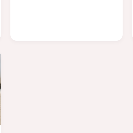
choisir
des
experts ?