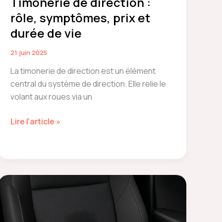
Timonerie de direction :
rôle, symptômes, prix et
durée de vie
21 juin 2025
La timonerie de direction est un élément
central du système de direction. Elle relie le
volant aux roues via un
Timonerie
Lire l’article »
de
direction
:
rôle,
symptômes,
prix
et