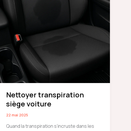
durée
de
vie
Nettoyer transpiration
siège voiture
22 mai 2025
Quand la transpiration s’incruste dans les