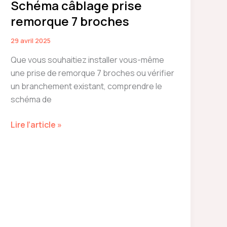
Schéma câblage prise
remorque 7 broches
29 avril 2025
Que vous souhaitiez installer vous-même
une prise de remorque 7 broches ou vérifier
un branchement existant, comprendre le
schéma de
Schéma
Lire l’article »
câblage
prise
remorque
7
broches