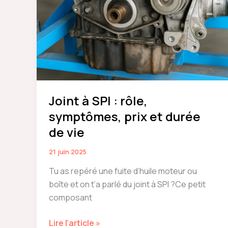
:
faut-
il
s’inquiéter
?
Joint à SPI : rôle,
symptômes, prix et durée
de vie
21 juin 2025
Tu as repéré une fuite d’huile moteur ou
boîte et on t’a parlé du joint à SPI ?Ce petit
composant
Joint
Lire l’article »