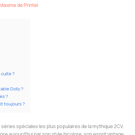
Maxime de Printel
 culte ?
able Dolly ?
ces ?
it toujours ?
 séries spéciales les plus populaires de la mythique 2CV.
ore aujourd’hui par son style bicolore, son esprit vintage