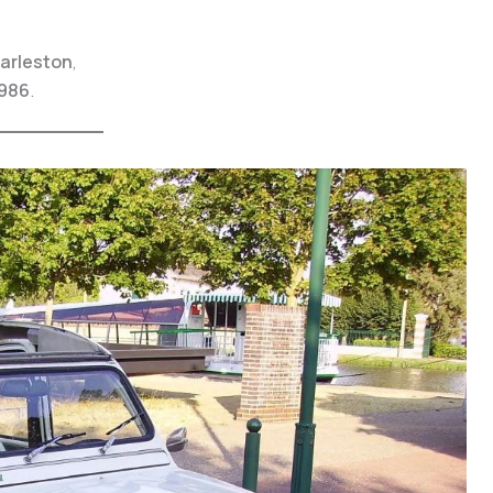
arleston
,
1986
.