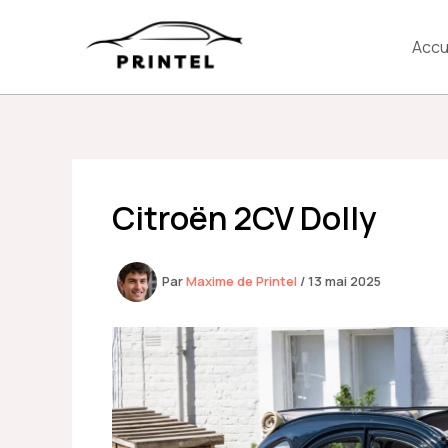
Aller
au
Accu
contenu
Citroën 2CV Dolly
Par
Maxime de Printel
/
13 mai 2025