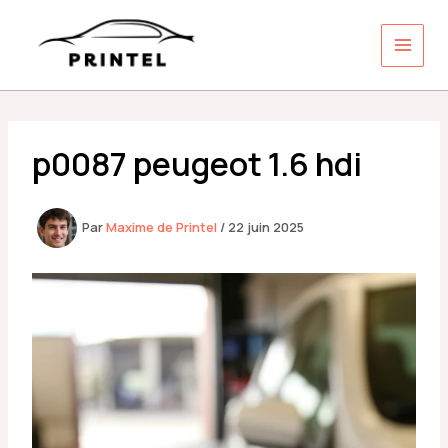
Aller
au
contenu
p0087 peugeot 1.6 hdi
Par
Maxime de Printel
/
22 juin 2025