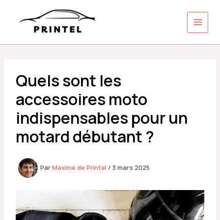
Aller
au
contenu
Quels sont les
accessoires moto
indispensables pour un
motard débutant ?
Par
Maxime de Printel
/
3 mars 2025