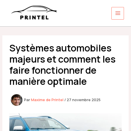
Aller
au
contenu
Systèmes automobiles
majeurs et comment les
faire fonctionner de
manière optimale
Par
Maxime de Printel
/
27 novembre 2025